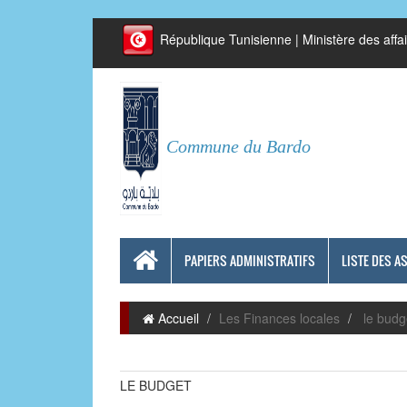
République Tunisienne | Ministère des affai
Commune du Bardo
PAPIERS ADMINISTRATIFS
LISTE DES A
Accueil
Les Finances locales
le budg
LE BUDGET